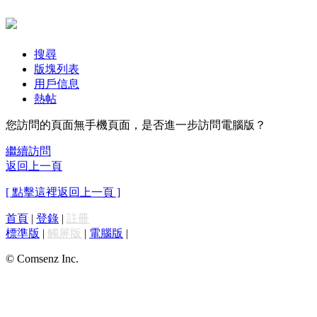
搜尋
版塊列表
用戶信息
熱帖
您訪問的頁面無手機頁面，是否進一步訪問電腦版？
繼續訪問
返回上一頁
[ 點擊這裡返回上一頁 ]
首頁
|
登錄
|
註冊
標準版
|
觸屏版
|
電腦版
|
© Comsenz Inc.