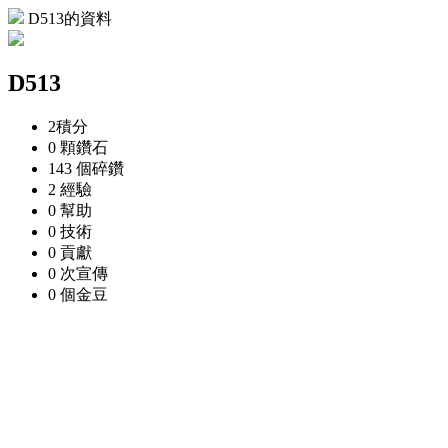
D513的資料
D513
2
積分
0 顆
鑽石
143 個
碎鑽
2
經驗
0
幫助
0
技術
0
貢獻
0 次
宣傳
0 個
金豆