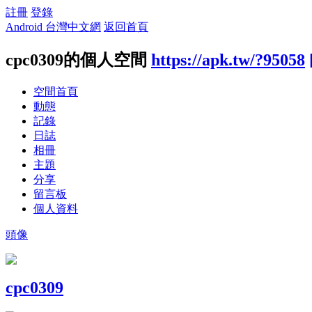
註冊
登錄
Android 台灣中文網
返回首頁
cpc0309的個人空間
https://apk.tw/?95058
空間首頁
動態
記錄
日誌
相冊
主題
分享
留言板
個人資料
頭像
cpc0309