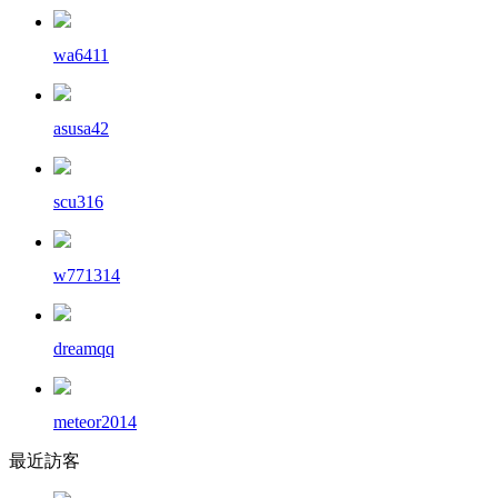
wa6411
asusa42
scu316
w771314
dreamqq
meteor2014
最近訪客