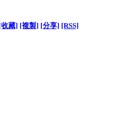
[收藏]
[複製]
[分享]
[RSS]