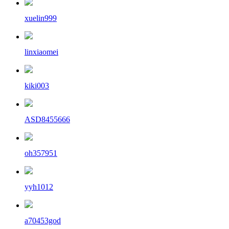
xuelin999
linxiaomei
kiki003
ASD8455666
oh357951
yyh1012
a70453god