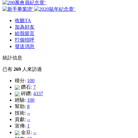
收聽TA
加為好友
給我留言
打個招呼
發送消息
統計信息
已有
269
人來訪過
積分:
100
鑽石:
7
碎鑽:
4337
經驗:
100
幫助:
8
技術:
--
貢獻:
--
宣傳:
1
金豆:
--