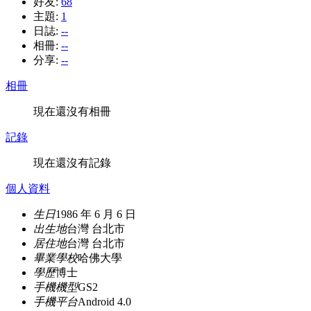
好友:
68
主題:
1
日誌:
--
相冊:
--
分享:
--
相冊
現在還沒有相冊
記錄
現在還沒有記錄
個人資料
生日
1986 年 6 月 6 日
出生地
台灣 台北市
居住地
台灣 台北市
畢業學校
哈佛大學
學歷
博士
手機機型
GS2
手機平台
Android 4.0