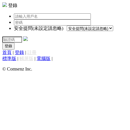
登錄
安全提問(未設定請忽略)
登錄
首頁
|
登錄
|
註冊
標準版
|
觸屏版
|
電腦版
|
© Comsenz Inc.