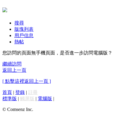
搜尋
版塊列表
用戶信息
熱帖
您訪問的頁面無手機頁面，是否進一步訪問電腦版？
繼續訪問
返回上一頁
[ 點擊這裡返回上一頁 ]
首頁
|
登錄
|
註冊
標準版
|
觸屏版
|
電腦版
|
© Comsenz Inc.