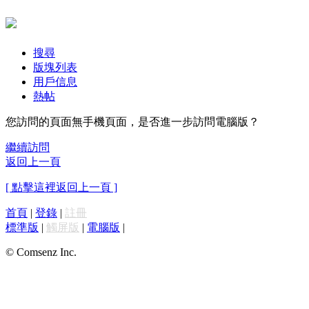
搜尋
版塊列表
用戶信息
熱帖
您訪問的頁面無手機頁面，是否進一步訪問電腦版？
繼續訪問
返回上一頁
[ 點擊這裡返回上一頁 ]
首頁
|
登錄
|
註冊
標準版
|
觸屏版
|
電腦版
|
© Comsenz Inc.