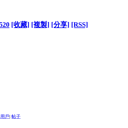
0520
[收藏]
[複製]
[分享]
[RSS]
用戶
|
帖子