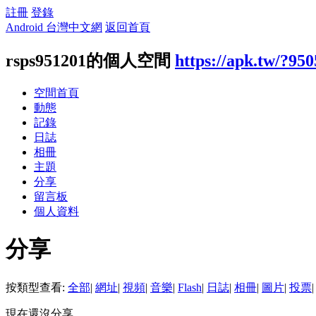
註冊
登錄
Android 台灣中文網
返回首頁
rsps951201的個人空間
https://apk.tw/?95
空間首頁
動態
記錄
日誌
相冊
主題
分享
留言板
個人資料
分享
按類型查看:
全部
|
網址
|
視頻
|
音樂
|
Flash
|
日誌
|
相冊
|
圖片
|
投票
|
現在還沒分享