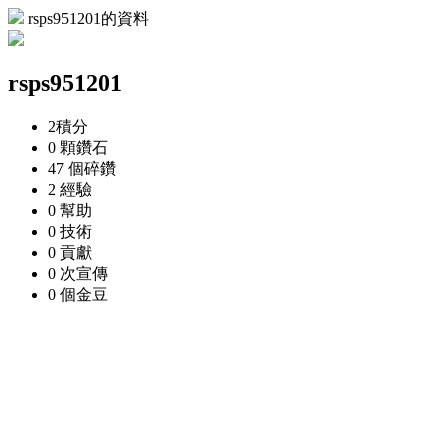
rsps951201的資料
rsps951201
2
積分
0 顆
鑽石
47 個
碎鑽
2
經驗
0
幫助
0
技術
0
貢獻
0 次
宣傳
0 個
金豆