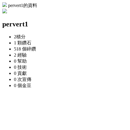
pervert1的資料
pervert1
2
積分
1 顆
鑽石
518 個
碎鑽
2
經驗
0
幫助
0
技術
0
貢獻
0 次
宣傳
0 個
金豆