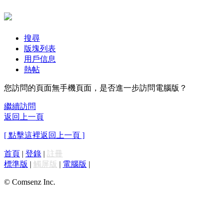
搜尋
版塊列表
用戶信息
熱帖
您訪問的頁面無手機頁面，是否進一步訪問電腦版？
繼續訪問
返回上一頁
[ 點擊這裡返回上一頁 ]
首頁
|
登錄
|
註冊
標準版
|
觸屏版
|
電腦版
|
© Comsenz Inc.