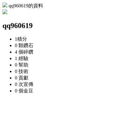
qq960619的資料
qq960619
1
積分
0 顆
鑽石
4 個
碎鑽
1
經驗
0
幫助
0
技術
0
貢獻
0 次
宣傳
0 個
金豆