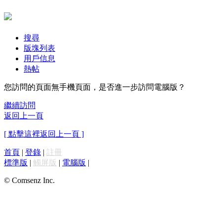
搜尋
版塊列表
用戶信息
熱帖
您訪問的頁面無手機頁面，是否進一步訪問電腦版？
繼續訪問
返回上一頁
[ 點擊這裡返回上一頁 ]
首頁
|
登錄
|
註冊
標準版
|
觸屏版
|
電腦版
|
© Comsenz Inc.