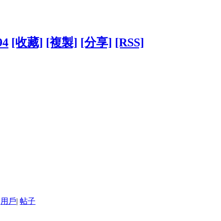
94
[收藏]
[複製]
[分享]
[RSS]
用戶
|
帖子