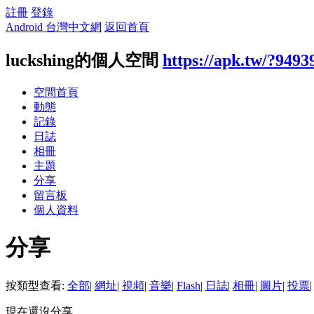
註冊
登錄
Android 台灣中文網
返回首頁
luckshing的個人空間
https://apk.tw/?9493
空間首頁
動態
記錄
日誌
相冊
主題
分享
留言板
個人資料
分享
按類型查看:
全部
|
網址
|
視頻
|
音樂
|
Flash
|
日誌
|
相冊
|
圖片
|
投票
|
現在還沒分享