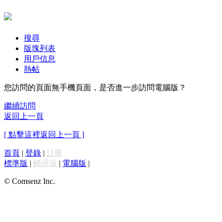
搜尋
版塊列表
用戶信息
熱帖
您訪問的頁面無手機頁面，是否進一步訪問電腦版？
繼續訪問
返回上一頁
[ 點擊這裡返回上一頁 ]
首頁
|
登錄
|
註冊
標準版
|
觸屏版
|
電腦版
|
© Comsenz Inc.