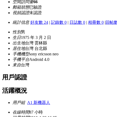
空間訪問量
66
郵箱狀態
已驗證
視頻認證
未認證
統計信息
好友數 24
|
記錄數 0
|
日誌數 0
|
相冊數 0
|
回帖數
性別
男
生日
1975 年 3 月 2 日
出生地
台灣 雲林縣
居住地
台灣 台北縣
手機機型
sony ericsson neo
手機平台
Android 4.0
來自
台灣
用戶認證
活躍概況
用戶組
A1 新機器人
在線時間
87 小時