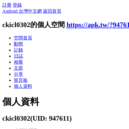
註冊
登錄
Android 台灣中文網
返回首頁
ckicl0302的個人空間
https://apk.tw/?9476
空間首頁
動態
記錄
日誌
相冊
主題
分享
留言板
個人資料
個人資料
ckicl0302
(UID: 947611)