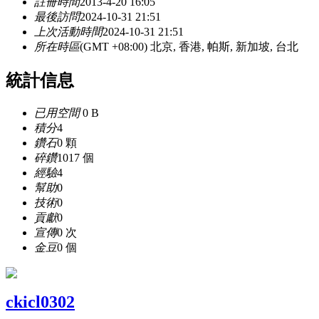
註冊時間
2013-4-20 16:05
最後訪問
2024-10-31 21:51
上次活動時間
2024-10-31 21:51
所在時區
(GMT +08:00) 北京, 香港, 帕斯, 新加坡, 台北
統計信息
已用空間
0 B
積分
4
鑽石
0 顆
碎鑽
1017 個
經驗
4
幫助
0
技術
0
貢獻
0
宣傳
0 次
金豆
0 個
ckicl0302