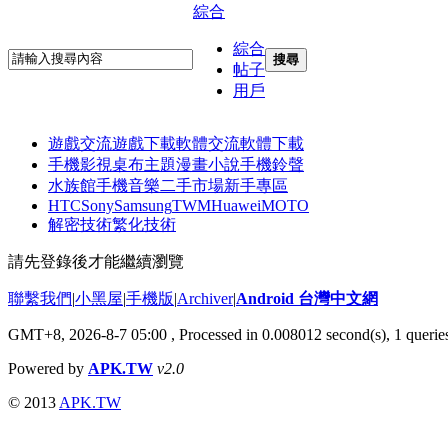
綜合
綜合
搜尋
帖子
用戶
遊戲交流
遊戲下載
軟體交流
軟體下載
手機影視
桌布主題
漫畫小說
手機鈴聲
水族館
手機音樂
二手市場
新手專區
HTC
Sony
Samsung
TWM
Huawei
MOTO
解密技術
繁化技術
請先登錄後才能繼續瀏覽
聯繫我們
|
小黑屋
|
手機版
|
Archiver
|
Android 台灣中文網
GMT+8, 2026-8-7 05:00
, Processed in 0.008012 second(s), 1 quer
Powered by
APK.TW
v2.0
© 2013
APK.TW