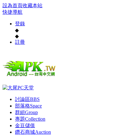
設為首頁
收藏本站
快捷導航
登錄
◆
◆
註冊
討論區
BBS
部落格
Space
群組
Group
專題
Collection
金豆儲值
鑽石商城
Auction