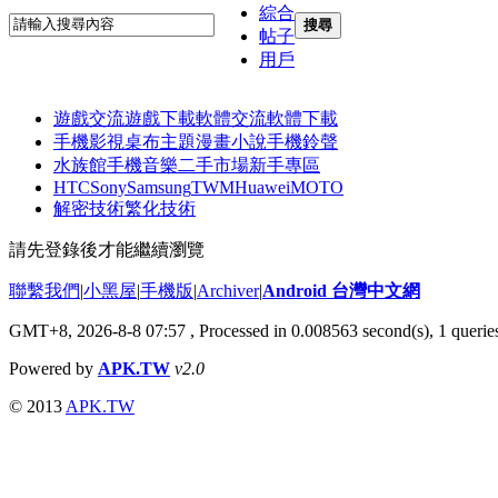
綜合
搜尋
帖子
用戶
遊戲交流
遊戲下載
軟體交流
軟體下載
手機影視
桌布主題
漫畫小說
手機鈴聲
水族館
手機音樂
二手市場
新手專區
HTC
Sony
Samsung
TWM
Huawei
MOTO
解密技術
繁化技術
請先登錄後才能繼續瀏覽
聯繫我們
|
小黑屋
|
手機版
|
Archiver
|
Android 台灣中文網
GMT+8, 2026-8-8 07:57
, Processed in 0.008563 second(s), 1 quer
Powered by
APK.TW
v2.0
© 2013
APK.TW