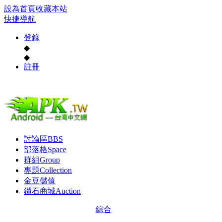
設為首頁
收藏本站
快捷導航
登錄
◆
◆
註冊
討論區
BBS
部落格
Space
群組
Group
專題
Collection
金豆儲值
鑽石商城
Auction
綜合