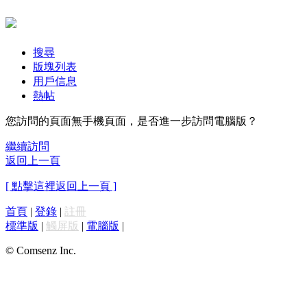
搜尋
版塊列表
用戶信息
熱帖
您訪問的頁面無手機頁面，是否進一步訪問電腦版？
繼續訪問
返回上一頁
[ 點擊這裡返回上一頁 ]
首頁
|
登錄
|
註冊
標準版
|
觸屏版
|
電腦版
|
© Comsenz Inc.