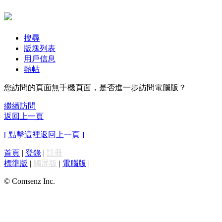
搜尋
版塊列表
用戶信息
熱帖
您訪問的頁面無手機頁面，是否進一步訪問電腦版？
繼續訪問
返回上一頁
[ 點擊這裡返回上一頁 ]
首頁
|
登錄
|
註冊
標準版
|
觸屏版
|
電腦版
|
© Comsenz Inc.