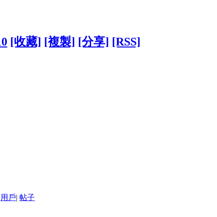
10
[收藏]
[複製]
[分享]
[RSS]
用戶
|
帖子