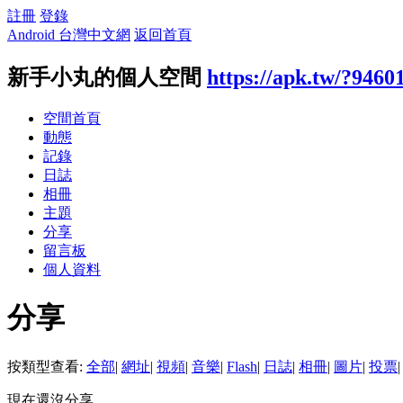
註冊
登錄
Android 台灣中文網
返回首頁
新手小丸的個人空間
https://apk.tw/?9460
空間首頁
動態
記錄
日誌
相冊
主題
分享
留言板
個人資料
分享
按類型查看:
全部
|
網址
|
視頻
|
音樂
|
Flash
|
日誌
|
相冊
|
圖片
|
投票
|
現在還沒分享