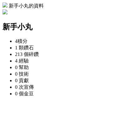
新手小丸的資料
新手小丸
4
積分
1 顆
鑽石
213 個
碎鑽
4
經驗
0
幫助
0
技術
0
貢獻
0 次
宣傳
0 個
金豆