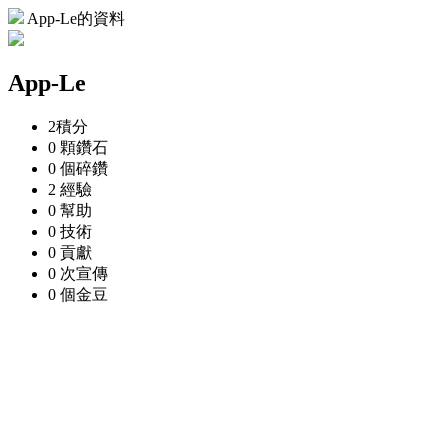
App-Le的資料
App-Le
2
積分
0 顆
鑽石
0 個
碎鑽
2
經驗
0
幫助
0
技術
0
貢獻
0 次
宣傳
0 個
金豆