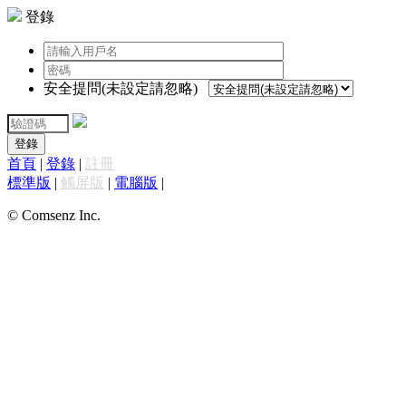
登錄
安全提問(未設定請忽略)
登錄
首頁
|
登錄
|
註冊
標準版
|
觸屏版
|
電腦版
|
© Comsenz Inc.