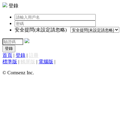
登錄
安全提問(未設定請忽略)
登錄
首頁
|
登錄
|
註冊
標準版
|
觸屏版
|
電腦版
|
© Comsenz Inc.