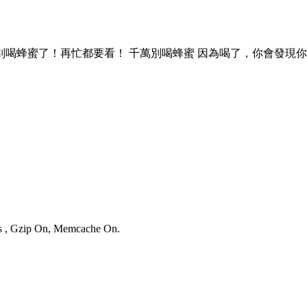
編輯 真相！千萬別喝蜂蜜了！再忙都要看！ 千萬別喝蜂蜜 因為喝了，你會發現
ies , Gzip On, Memcache On.