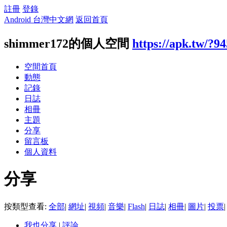
註冊
登錄
Android 台灣中文網
返回首頁
shimmer172的個人空間
https://apk.tw/?9
空間首頁
動態
記錄
日誌
相冊
主題
分享
留言板
個人資料
分享
按類型查看:
全部
|
網址
|
視頻
|
音樂
|
Flash
|
日誌
|
相冊
|
圖片
|
投票
|
我也分享
|
評論