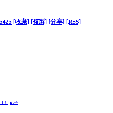
45425
[收藏]
[複製]
[分享]
[RSS]
用戶
|
帖子