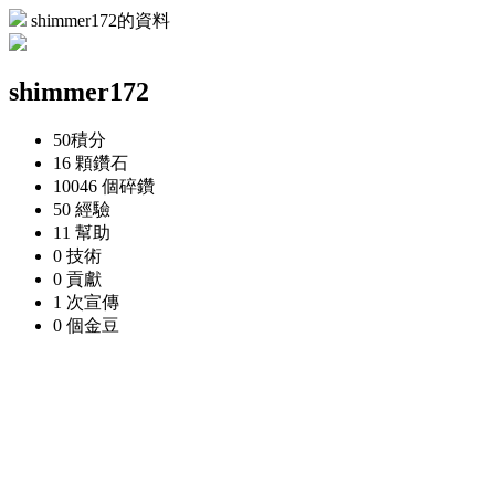
shimmer172的資料
shimmer172
50
積分
16 顆
鑽石
10046 個
碎鑽
50
經驗
11
幫助
0
技術
0
貢獻
1 次
宣傳
0 個
金豆