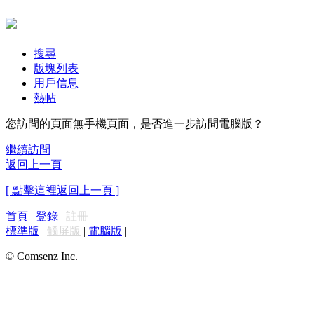
搜尋
版塊列表
用戶信息
熱帖
您訪問的頁面無手機頁面，是否進一步訪問電腦版？
繼續訪問
返回上一頁
[ 點擊這裡返回上一頁 ]
首頁
|
登錄
|
註冊
標準版
|
觸屏版
|
電腦版
|
© Comsenz Inc.