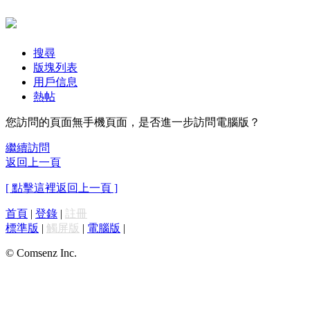
搜尋
版塊列表
用戶信息
熱帖
您訪問的頁面無手機頁面，是否進一步訪問電腦版？
繼續訪問
返回上一頁
[ 點擊這裡返回上一頁 ]
首頁
|
登錄
|
註冊
標準版
|
觸屏版
|
電腦版
|
© Comsenz Inc.