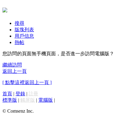
搜尋
版塊列表
用戶信息
熱帖
您訪問的頁面無手機頁面，是否進一步訪問電腦版？
繼續訪問
返回上一頁
[ 點擊這裡返回上一頁 ]
首頁
|
登錄
|
註冊
標準版
|
觸屏版
|
電腦版
|
© Comsenz Inc.