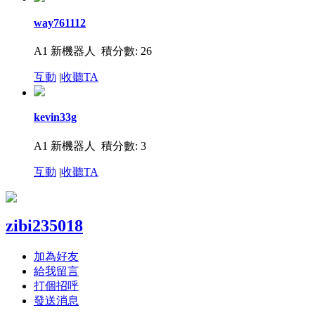
way761112
A1 新機器人
積分數: 26
互動
|
收聽TA
kevin33g
A1 新機器人
積分數: 3
互動
|
收聽TA
zibi235018
加為好友
給我留言
打個招呼
發送消息