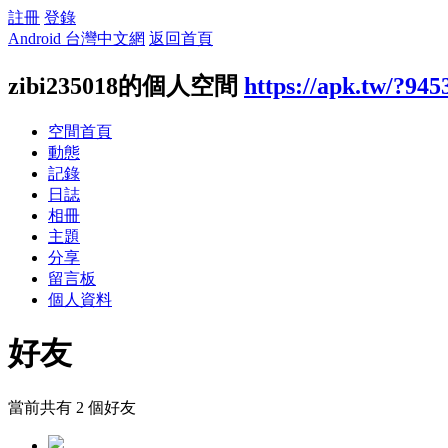
註冊
登錄
Android 台灣中文網
返回首頁
zibi235018的個人空間
https://apk.tw/?945
空間首頁
動態
記錄
日誌
相冊
主題
分享
留言板
個人資料
好友
當前共有
2
個好友