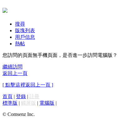
搜尋
版塊列表
用戶信息
熱帖
您訪問的頁面無手機頁面，是否進一步訪問電腦版？
繼續訪問
返回上一頁
[ 點擊這裡返回上一頁 ]
首頁
|
登錄
|
註冊
標準版
|
觸屏版
|
電腦版
|
© Comsenz Inc.