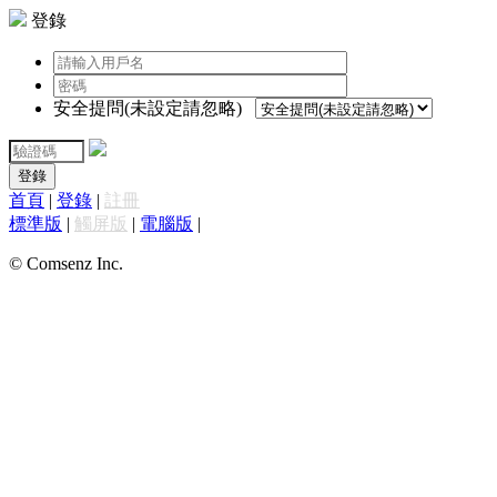
登錄
安全提問(未設定請忽略)
登錄
首頁
|
登錄
|
註冊
標準版
|
觸屏版
|
電腦版
|
© Comsenz Inc.