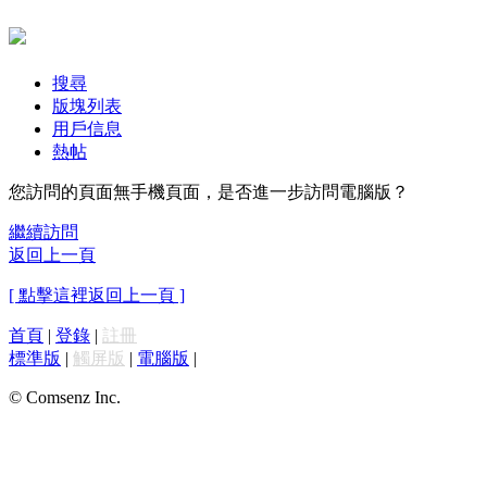
搜尋
版塊列表
用戶信息
熱帖
您訪問的頁面無手機頁面，是否進一步訪問電腦版？
繼續訪問
返回上一頁
[ 點擊這裡返回上一頁 ]
首頁
|
登錄
|
註冊
標準版
|
觸屏版
|
電腦版
|
© Comsenz Inc.