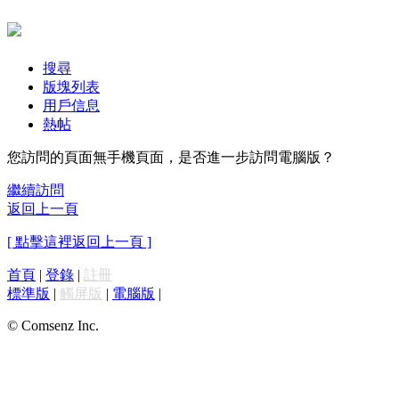
搜尋
版塊列表
用戶信息
熱帖
您訪問的頁面無手機頁面，是否進一步訪問電腦版？
繼續訪問
返回上一頁
[ 點擊這裡返回上一頁 ]
首頁
|
登錄
|
註冊
標準版
|
觸屏版
|
電腦版
|
© Comsenz Inc.