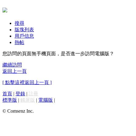
搜尋
版塊列表
用戶信息
熱帖
您訪問的頁面無手機頁面，是否進一步訪問電腦版？
繼續訪問
返回上一頁
[ 點擊這裡返回上一頁 ]
首頁
|
登錄
|
註冊
標準版
|
觸屏版
|
電腦版
|
© Comsenz Inc.