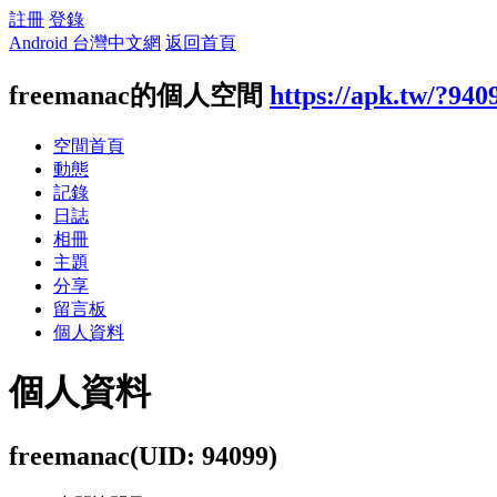
註冊
登錄
Android 台灣中文網
返回首頁
freemanac的個人空間
https://apk.tw/?940
空間首頁
動態
記錄
日誌
相冊
主題
分享
留言板
個人資料
個人資料
freemanac
(UID: 94099)