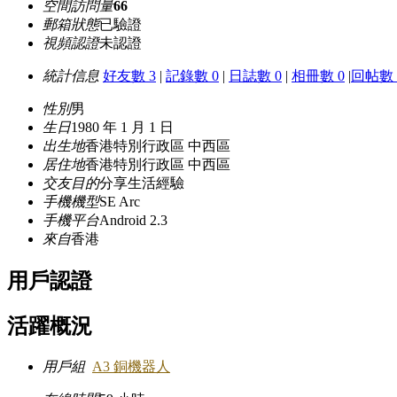
空間訪問量
66
郵箱狀態
已驗證
視頻認證
未認證
統計信息
好友數 3
|
記錄數 0
|
日誌數 0
|
相冊數 0
|
回帖數 
性別
男
生日
1980 年 1 月 1 日
出生地
香港特別行政區 中西區
居住地
香港特別行政區 中西區
交友目的
分享生活經驗
手機機型
SE Arc
手機平台
Android 2.3
來自
香港
用戶認證
活躍概況
用戶組
A3 銅機器人