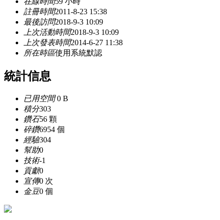
在線時間
59 小時
註冊時間
2011-8-23 15:38
最後訪問
2018-9-3 10:09
上次活動時間
2018-9-3 10:09
上次發表時間
2014-6-27 11:38
所在時區
使用系統默認
統計信息
已用空間
0 B
積分
303
鑽石
56 顆
碎鑽
6954 個
經驗
304
幫助
0
技術
-1
貢獻
0
宣傳
0 次
金豆
0 個