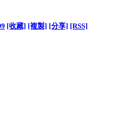
99
[收藏]
[複製]
[分享]
[RSS]