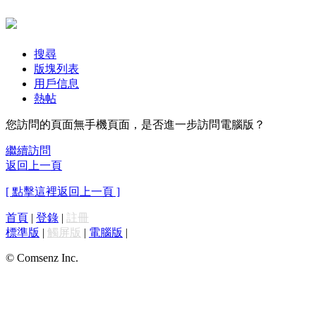
搜尋
版塊列表
用戶信息
熱帖
您訪問的頁面無手機頁面，是否進一步訪問電腦版？
繼續訪問
返回上一頁
[ 點擊這裡返回上一頁 ]
首頁
|
登錄
|
註冊
標準版
|
觸屏版
|
電腦版
|
© Comsenz Inc.