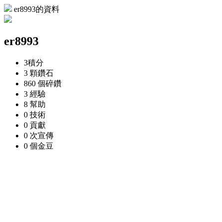
er8993的資料
er8993
3
積分
3 顆
鑽石
860 個
碎鑽
3
經驗
8
幫助
0
技術
0
貢獻
0 次
宣傳
0 個
金豆