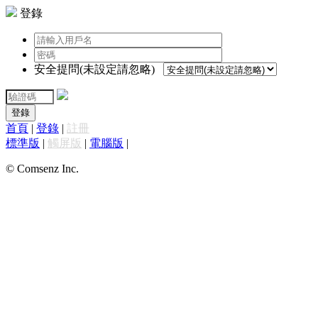
登錄
安全提問(未設定請忽略)
登錄
首頁
|
登錄
|
註冊
標準版
|
觸屏版
|
電腦版
|
© Comsenz Inc.