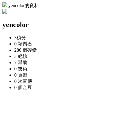
yencolor的資料
yencolor
3
積分
0 顆
鑽石
286 個
碎鑽
3
經驗
7
幫助
0
技術
0
貢獻
0 次
宣傳
0 個
金豆