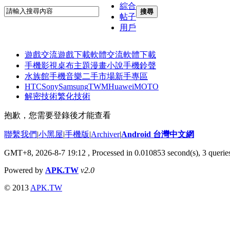
綜合
搜尋
帖子
用戶
遊戲交流
遊戲下載
軟體交流
軟體下載
手機影視
桌布主題
漫畫小說
手機鈴聲
水族館
手機音樂
二手市場
新手專區
HTC
Sony
Samsung
TWM
Huawei
MOTO
解密技術
繁化技術
抱歉，您需要登錄後才能查看
聯繫我們
|
小黑屋
|
手機版
|
Archiver
|
Android 台灣中文網
GMT+8, 2026-8-7 19:12
, Processed in 0.010853 second(s), 3 quer
Powered by
APK.TW
v2.0
© 2013
APK.TW