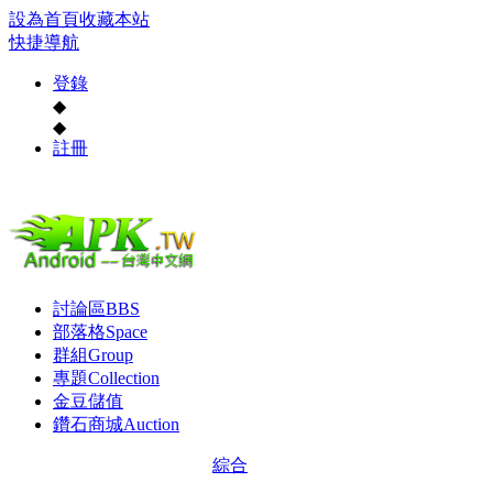
設為首頁
收藏本站
快捷導航
登錄
◆
◆
註冊
討論區
BBS
部落格
Space
群組
Group
專題
Collection
金豆儲值
鑽石商城
Auction
綜合