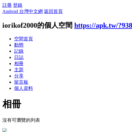
註冊
登錄
Android 台灣中文網
返回首頁
iorikof2000的個人空間
https://apk.tw/?93
空間首頁
動態
記錄
日誌
相冊
主題
分享
留言板
個人資料
相冊
沒有可瀏覽的列表