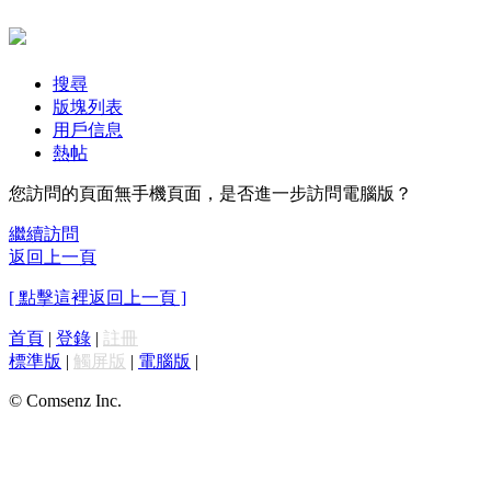
搜尋
版塊列表
用戶信息
熱帖
您訪問的頁面無手機頁面，是否進一步訪問電腦版？
繼續訪問
返回上一頁
[ 點擊這裡返回上一頁 ]
首頁
|
登錄
|
註冊
標準版
|
觸屏版
|
電腦版
|
© Comsenz Inc.