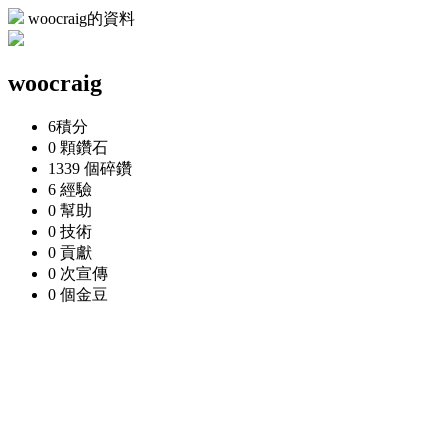
woocraig的資料
woocraig
6
積分
0 顆
鑽石
1339 個
碎鑽
6
經驗
0
幫助
0
技術
0
貢獻
0 次
宣傳
0 個
金豆