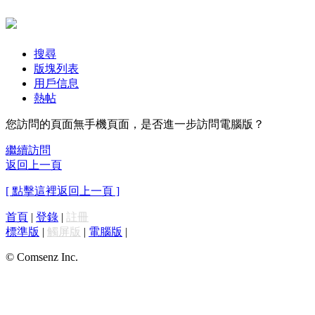
搜尋
版塊列表
用戶信息
熱帖
您訪問的頁面無手機頁面，是否進一步訪問電腦版？
繼續訪問
返回上一頁
[ 點擊這裡返回上一頁 ]
首頁
|
登錄
|
註冊
標準版
|
觸屏版
|
電腦版
|
© Comsenz Inc.