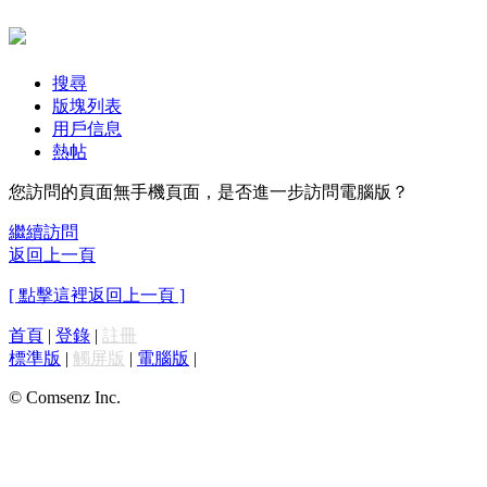
搜尋
版塊列表
用戶信息
熱帖
您訪問的頁面無手機頁面，是否進一步訪問電腦版？
繼續訪問
返回上一頁
[ 點擊這裡返回上一頁 ]
首頁
|
登錄
|
註冊
標準版
|
觸屏版
|
電腦版
|
© Comsenz Inc.