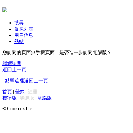
搜尋
版塊列表
用戶信息
熱帖
您訪問的頁面無手機頁面，是否進一步訪問電腦版？
繼續訪問
返回上一頁
[ 點擊這裡返回上一頁 ]
首頁
|
登錄
|
註冊
標準版
|
觸屏版
|
電腦版
|
© Comsenz Inc.