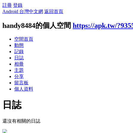
註冊
登錄
Android 台灣中文網
返回首頁
handy8484的個人空間
https://apk.tw/?935
空間首頁
動態
記錄
日誌
相冊
主題
分享
留言板
個人資料
日誌
還沒有相關的日誌