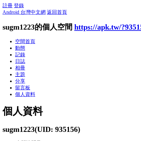
註冊
登錄
Android 台灣中文網
返回首頁
sugm1223的個人空間
https://apk.tw/?9351
空間首頁
動態
記錄
日誌
相冊
主題
分享
留言板
個人資料
個人資料
sugm1223
(UID: 935156)