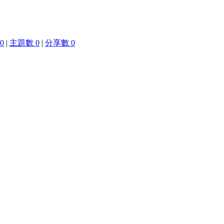
0
|
主題數 0
|
分享數 0