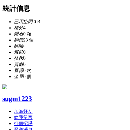
統計信息
已用空間
0 B
積分
4
鑽石
0 顆
碎鑽
23 個
經驗
4
幫助
0
技術
0
貢獻
0
宣傳
0 次
金豆
0 個
sugm1223
加為好友
給我留言
打個招呼
發送消息