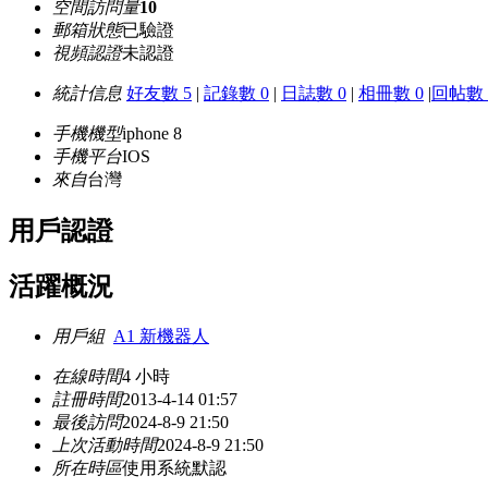
空間訪問量
10
郵箱狀態
已驗證
視頻認證
未認證
統計信息
好友數 5
|
記錄數 0
|
日誌數 0
|
相冊數 0
|
回帖數 
手機機型
iphone 8
手機平台
IOS
來自
台灣
用戶認證
活躍概況
用戶組
A1 新機器人
在線時間
4 小時
註冊時間
2013-4-14 01:57
最後訪問
2024-8-9 21:50
上次活動時間
2024-8-9 21:50
所在時區
使用系統默認