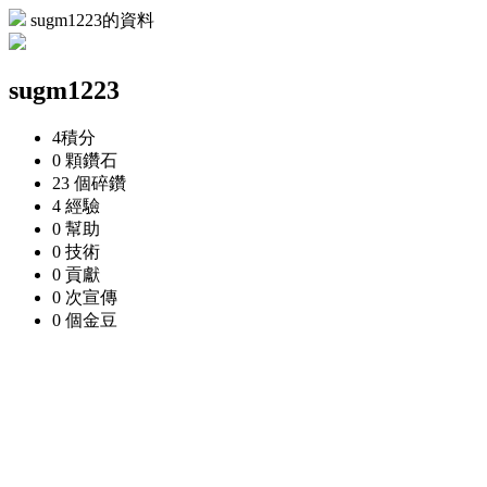
sugm1223的資料
sugm1223
4
積分
0 顆
鑽石
23 個
碎鑽
4
經驗
0
幫助
0
技術
0
貢獻
0 次
宣傳
0 個
金豆